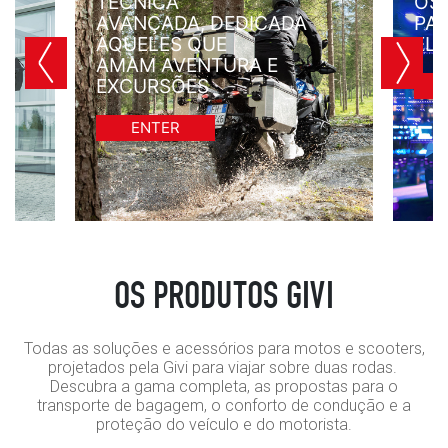
TÉCNICA
OS 
AVANÇADA, DEDICADA
PA
ÀQUELES QUE
ELÉ
AMAM AVENTURA E
EXCURSÕES
ENTER
OS PRODUTOS GIVI
Todas as soluções e acessórios para motos e scooters,
projetados pela Givi para viajar sobre duas rodas.
Descubra a gama completa, as propostas para o
transporte de bagagem, o conforto de condução e a
proteção do veículo e do motorista.