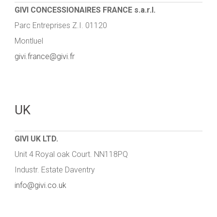
GIVI CONCESSIONAIRES FRANCE s.a.r.l.
Parc Entreprises Z.I. 01120
Montluel
givi.france@givi.fr
UK
GIVI UK LTD.
Unit 4 Royal oak Court. NN118PQ
Industr. Estate Daventry
info@givi.co.uk