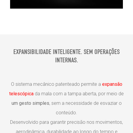
EXPANSIBILIDADE INTELIGENTE. SEM OPERAÇÕES
INTERNAS.
O sistema mecânico patenteado permite a
expansão
telescópica
da mala com a tampa aberta, por meio de
um gesto simples
, sem a necessidade de esvaziar o
conteúdo.
Desenvolvido para garantir precisão nos movimentos,
aerodinâmica, durabilidade ao longo do tempo e