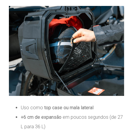
Uso como
top case ou mala lateral
+6 cm de expansão
em poucos segundos (de 27
L para 36 L)