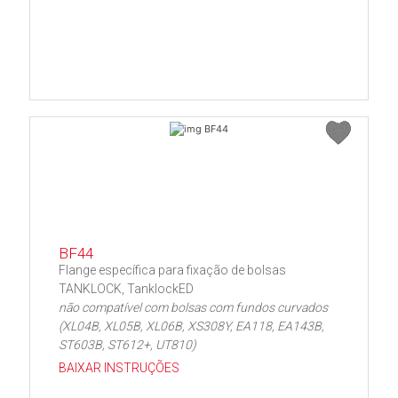
BF44
Flange específica para fixação de bolsas
TANKLOCK, TanklockED
não compatível com bolsas com fundos curvados
(XL04B, XL05B, XL06B, XS308Y, EA118, EA143B,
ST603B, ST612+, UT810)
BAIXAR INSTRUÇÕES