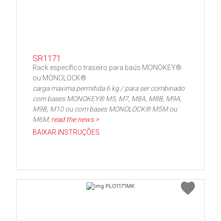
SR1171
Rack específico traseiro para baús MONOKEY®
ou MONOLOCK®
carga maxima permitida 6 kg / para ser combinado
com bases MONOKEY® M5, M7, M8A, M8B, M9A,
M9B, M10 ou com bases MONOLOCK® M5M ou
M6M,
read the news >
BAIXAR INSTRUÇÕES