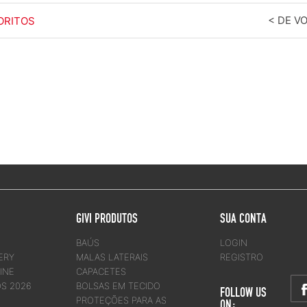
< DE V
ORITOS
GIVI PRODUTOS
SUA CONTA
BAÚS
LOGIN
ERY
MALAS LATERAIS
REGISTRO
INE
CAPACETES
OS 2026
BOLSAS EM TECIDO
FOLLOW US
PROTEÇÕES PARA AS
ON: