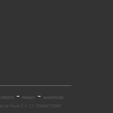
-
-
CREDITS
PRIVACY
AVVERTENZE
 de Finvis S.r.l. C.F. 03668710985