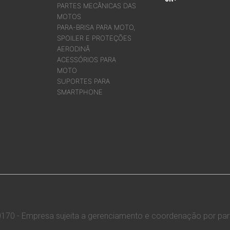
PARTES MECÂNICAS DAS
MOTOS
PARA-BRISA PARA MOTO,
SPOILER E PROTEÇÕES
AERODINÂ
ACESSÓRIOS PARA
MOTO
SUPORTES PARA
SMARTPHONE
70 - Empresa sujeita a gerenciamento e coordenação por parte