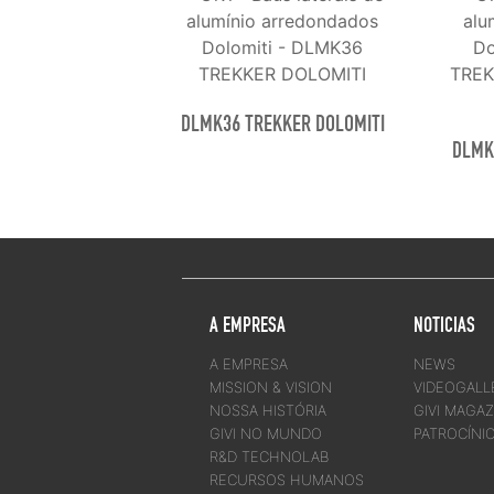
DLMK36 TREKKER DOLOMITI
DLMK
A EMPRESA
NOTICIAS
A EMPRESA
NEWS
MISSION & VISION
VIDEOGALL
NOSSA HISTÓRIA
GIVI MAGAZ
GIVI NO MUNDO
PATROCÍNI
R&D TECHNOLAB
RECURSOS HUMANOS