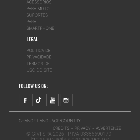
ACESSÓRIOS
PARA MOTO
SUPORTES
PARA
SMARTPHONE
LEGAL
POLÍTICA DE
PRIVACIDADE
TERMOS DE
USO DO SITE
FOLLOW US ON:
CHANGE LANGUAGE/COUNTRY
-
-
CREDITS
PRIVACY
AVVERTENZE
© GIVI SPA 2026 - P.IVA 03386690170 -
Empresa sujeita a gerenciamento e