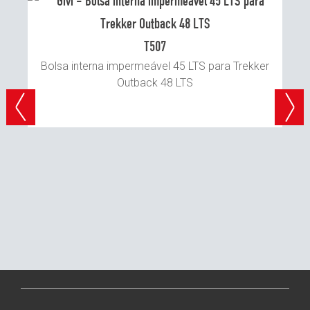
T507
Bolsa interna impermeável 45 LTS para Trekker
Outback 48 LTS
ão
s
 as