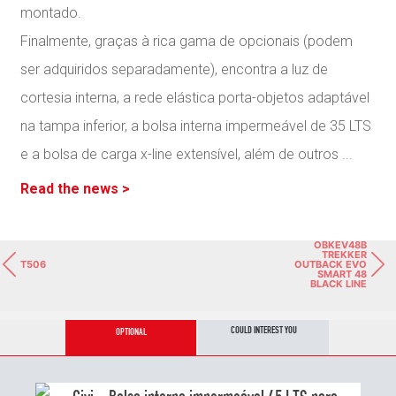
montado.
Finalmente, graças à rica gama de opcionais (podem
ser adquiridos separadamente), encontra a luz de
cortesia interna, a rede elástica porta-objetos adaptável
na tampa inferior, a bolsa interna impermeável de 35 LTS
e a bolsa de carga x-line extensível, além de outros
...
Read the news >
OBKEV48B
TREKKER
T506
OUTBACK EVO
SMART 48
BLACK LINE
COULD INTEREST YOU
OPTIONAL