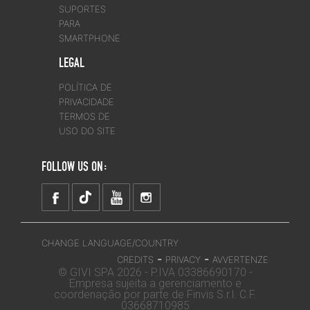
SUPORTES
PARA
SMARTPHONE
LEGAL
POLÍTICA DE
PRIVACIDADE
TERMOS DE
USO DO SITE
FOLLOW US ON:
CHANGE LANGUAGE/COUNTRY
-
-
CREDITS
PRIVACY
AVVERTENZE
© GIVI SPA 2026 - P.IVA 03386690170 -
Empresa sujeita a gerenciamento e
coordenação por parte de Finvis S.r.l. C.F.
03668710985