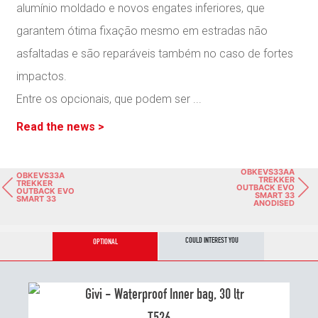
alumínio moldado e novos engates inferiores, que
garantem ótima fixação mesmo em estradas não
asfaltadas e são reparáveis também no caso de fortes
impactos.
Entre os opcionais, que podem ser
...
Read the news >
OBKEVS33AA
OBKEVS33A
TREKKER
TREKKER
OUTBACK EVO
OUTBACK EVO
SMART 33
SMART 33
ANODISED
COULD INTEREST YOU
OPTIONAL
T526