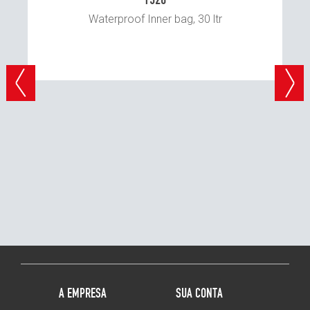
Waterproof Inner bag, 30 ltr
ão
s
 as
A EMPRESA
SUA CONTA