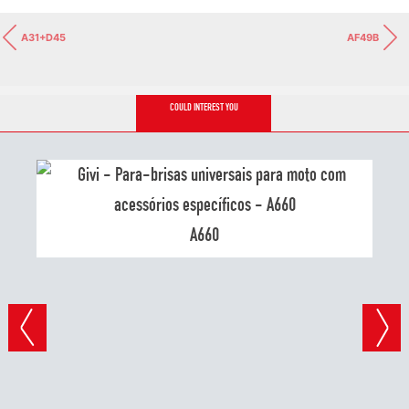
A31+D45
AF49B
COULD INTEREST YOU
A660