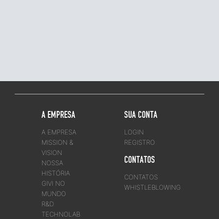
A EMPRESA
SUA CONTA
A EMPRESA
LOGIN
MISSION &
REGISTRO
VISION
CONTATOS
NOSSA
HISTÓRIA
CONTATOS
GIVI NO
WHISTLEBLOWING
MUNDO
R&D
TECHNOLAB