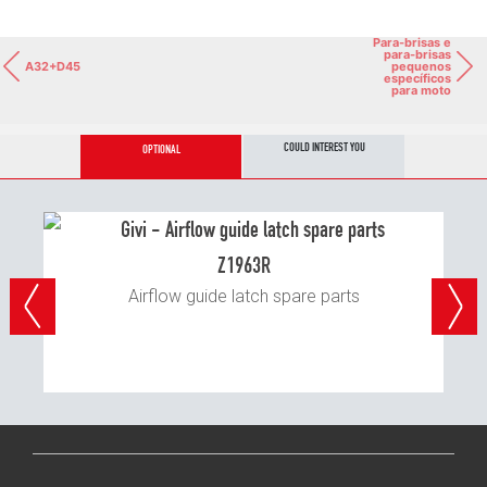
Para-brisas e
para-brisas
A32+D45
pequenos
específicos
para moto
COULD INTEREST YOU
OPTIONAL
Z1963R
Airflow guide latch spare parts