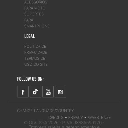
ACESSÓRIOS
PARA MOTO
SUPORTES
PARA
SMARTPHONE
LEGAL
POLÍTICA DE
PRIVACIDADE
TERMOS DE
USO DO SITE
FOLLOW US ON:
CHANGE LANGUAGE/COUNTRY
-
-
CREDITS
PRIVACY
AVVERTENZE
© GIVI SPA 2026 - P.IVA 03386690170 -
Empresa sujeita a gerenciamento e