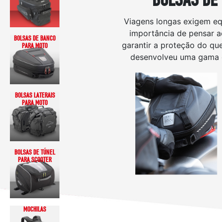
Viagens longas exigem eq
importância de pensar ad
BOLSAS DE BANCO
garantir a proteção do qu
PARA MOTO
desenvolveu uma gama d
BOLSAS LATERAIS
PARA MOTO
BOLSAS DE TÚNEL
PARA SCOOTER
MOCHILAS