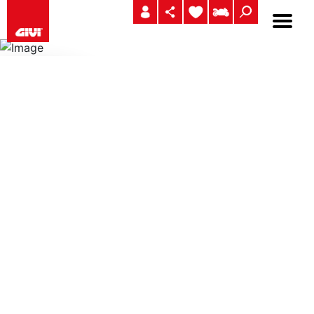
TRK52B TREKKER BLACK LINE
52 LTS BAÚL COM ACABAMENTO EM ALUMÍNIO,
PINTADO DE PRETO