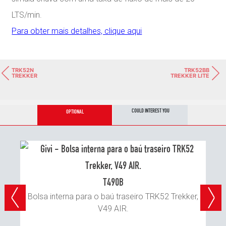
LTS/min.
Para obter mais detalhes, clique aqui
TRK52N
TRK52BB
TREKKER
TREKKER LITE
COULD INTEREST YOU
OPTIONAL
T490B
Bolsa interna para o baú traseiro TRK52 Trekker,
Bo
V49 AIR.