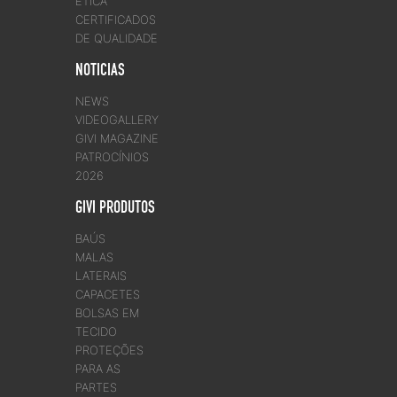
ÉTICA
CERTIFICADOS
DE QUALIDADE
NOTICIAS
NEWS
VIDEOGALLERY
GIVI MAGAZINE
PATROCÍNIOS
2026
GIVI PRODUTOS
BAÚS
MALAS
LATERAIS
CAPACETES
BOLSAS EM
TECIDO
PROTEÇÕES
PARA AS
PARTES