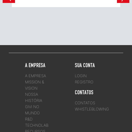
A EMPRESA
SUA CONTA
A EMPRESA
LOGIN
MISSION &
REGISTRO
VISION
CONTATOS
NOSSA
HISTÓRIA
CONTATOS
GIVI NO
WHISTLEBLOWING
MUNDO
R&D
TECHNOLAB
RECURSOS