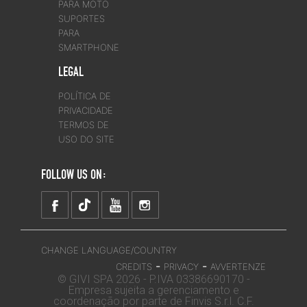
PARA MOTO
SUPORTES
PARA
SMARTPHONE
LEGAL
POLÍTICA DE
PRIVACIDADE
TERMOS DE
USO DO SITE
FOLLOW US ON:
CHANGE LANGUAGE/COUNTRY
-
-
CREDITS
PRIVACY
AVVERTENZE
© GIVI SPA 2026 - P.IVA 03386690170 -
Empresa sujeita a gerenciamento e
coordenação por parte de Finvis S.r.l. C.F.