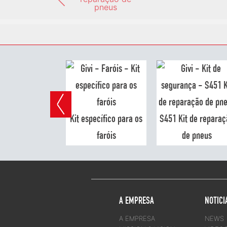
pneus
S220
Kit específico para os
S451 Kit de reparaç
faróis
de pneus
A EMPRESA
NOTICI
A EMPRESA
NEWS