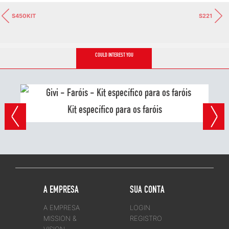
S450KIT
S221
COULD INTEREST YOU
Kit específico para os faróis
A EMPRESA
SUA CONTA
A EMPRESA
LOGIN
MISSION &
REGISTRO
VISION