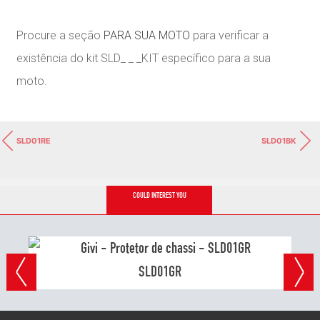
Procure a seção
PARA SUA MOTO
para verificar a
existência do kit SLD_ _ _KIT específico para a sua
moto.
SLD01RE
SLD01BK
COULD INTEREST YOU
SLD01GR