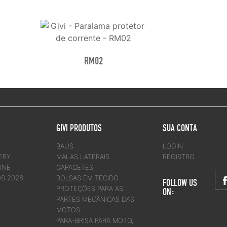
RM02
GIVI PRODUTOS
SUA CONTA
BAÚS
LOGIN
ERY
MALAS LATERAIS
REGISTRO
INE
CAPACETES
OS 2026
BOLSAS EM TECIDO
FOLLOW US
PROTEÇÕES PARA AS
ON:
PARTES MECÂNICAS DAS
MOTOS
PARA-BRISA PARA MOTO,