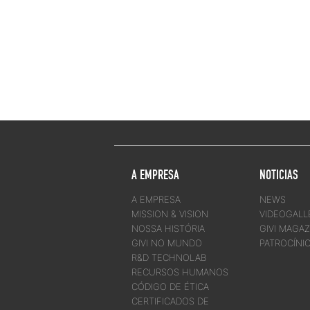
A EMPRESA
NOTICIAS
A EMPRESA
NEWS
MISSION & VISION
VIDEOGALL
NOSSA HISTÓRIA
GIVI MAGAZ
GIVI NO MUNDO
PATROCÍNI
R&D TECHNOLAB
RECURSOS HUMANOS
CÓDIGO DE ÉTICA
CERTIFICADOS DE