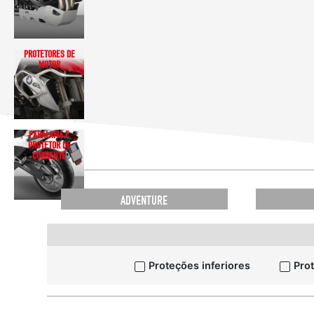
PROTETORES DE
MOTOR
PARALAMA E
PROTETOR DE
CORRENTE
ADVENTURE
Proteções inferiores
Pro