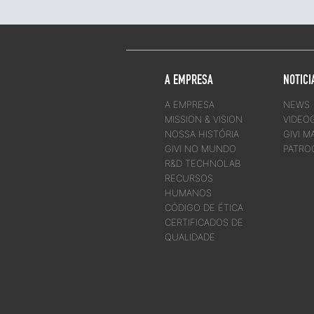
A EMPRESA
NOTICI
A EMPRESA
NEWS
MISSION & VISION
VIDEO
NOSSA HISTÓRIA
GIVI M
GIVI NO MUNDO
PATRO
R&D TECHNOLAB
RECURSOS
HUMANOS
CÓDIGO DE ÉTICA
CERTIFICADOS DE
QUALIDADE