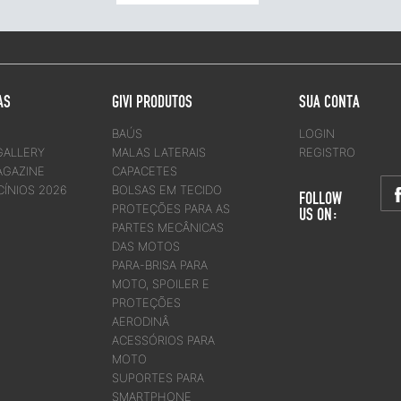
AS
GIVI PRODUTOS
SUA CONTA
BAÚS
LOGIN
GALLERY
MALAS LATERAIS
REGISTRO
AGAZINE
CAPACETES
CÍNIOS 2026
BOLSAS EM TECIDO
FOLLOW
PROTEÇÕES PARA AS
US ON:
PARTES MECÂNICAS
DAS MOTOS
PARA-BRISA PARA
MOTO, SPOILER E
PROTEÇÕES
AERODINÂ
ACESSÓRIOS PARA
MOTO
SUPORTES PARA
SMARTPHONE