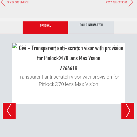
X26 SQUARE
X27 SECTOR
COULD INTEREST YOU
OPTIONAL
Z2666TR
Transparent anti-scratch visor with provision for
Pinlock®70 lens Max Vision