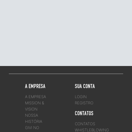
ara
A EMPRESA
SUA CONTA
A EMPRESA
LOGIN
MISSION &
REGISTRO
VISION
CONTATOS
NOSSA
HISTÓRIA
CONTATOS
GIVI NO
WHISTLEBLOWING