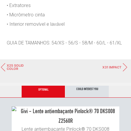
• Extratores
• Micrômetro cinta
• Interior removível e lavável
GUIA DE TAMANHOS: 54/XS - 56/S - 58/M - 60/L - 61/XL
X25 SOLID
X31 IMPACT
COLOR
COULD INTEREST YOU
OPTIONAL
Z2560R
Lente antiembaçante Pinlock® 70 DKS008