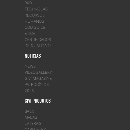
R&D
TECHNOLAB
RECURSOS
HUMANOS
CÓDIGO DE
ÉTICA
CERTIFICADOS
DE QUALIDADE
NOTICIAS
NEWS
VIDEOGALLERY
GIVI MAGAZINE
PATROCÍNIOS
2026
GIVI PRODUTOS
BAÚS
MALAS
LATERAIS
CAPACETES