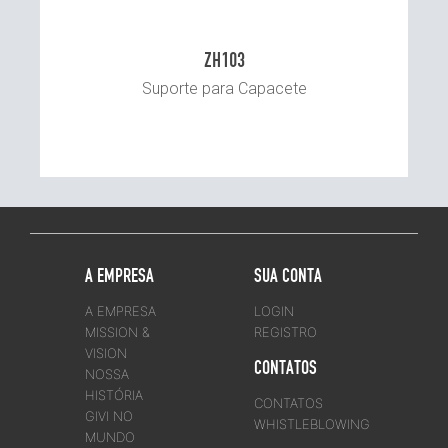
ZH103
Suporte para Capacete
A EMPRESA
SUA CONTA
A EMPRESA
LOGIN
MISSION &
REGISTRO
VISION
CONTATOS
NOSSA
HISTÓRIA
CONTATOS
GIVI NO
WHISTLEBLOWING
MUNDO