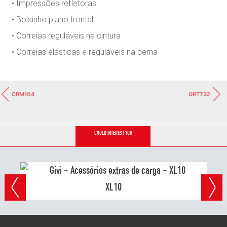
• Impressões refletoras
• Bolsinho plano frontal
• Correias reguláveis na cintura
• Correias elásticas e reguláveis na perna
CRM104
GRT732
COULD INTEREST YOU
XL10