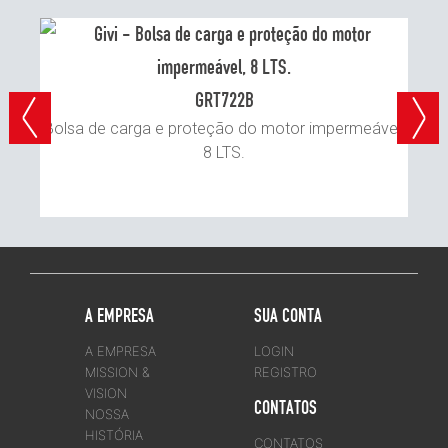
GRT722B
na,
Bolsa de carga e proteção do motor impermeável,
Bo
8 LTS.
A EMPRESA
SUA CONTA
A EMPRESA
LOGIN
MISSION &
REGISTRO
VISION
CONTATOS
NOSSA
HISTÓRIA
CONTATOS