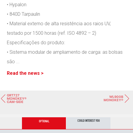
• Hypalon
• 840D Tarpaulin
• Material externo de alta resistência aos raios UV,
testado por 1500 horas (ref. ISO 4892 – 2)
Especificações do produto:
• Sistema modular de ampliamento de carga: as bolsas
são
...
Read the news >
GRT727
WL900B
MONOKEY®
MONOKEY®
CAM-SIDE
COULD INTEREST YOU
OPTIONAL