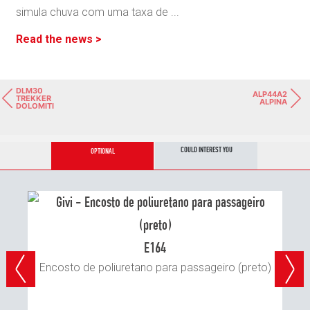
simula chuva com uma taxa de
...
Read the news >
DLM30
ALP44A2
TREKKER
ALPINA
DOLOMITI
COULD INTEREST YOU
OPTIONAL
E164
Encosto de poliuretano para passageiro (preto)