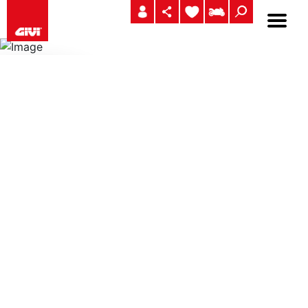
DLM30B TREKKER DOLOMITI BLACK LINE
BAÚ TREKKER DOLOMITI MONOKEY® EM UM
ACABAMENTO DE ALUMÍNIO, PINTADO DE PRETO 30
LTS.