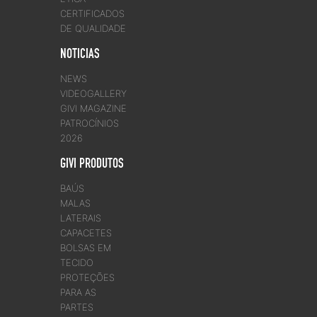
CERTIFICADOS
DE QUALIDADE
NOTICIAS
NEWS
VIDEOGALLERY
GIVI MAGAZINE
PATROCÍNIOS
2026
GIVI PRODUTOS
BAÚS
MALAS
LATERAIS
CAPACETES
BOLSAS EM
TECIDO
PROTEÇÕES
PARA AS
PARTES