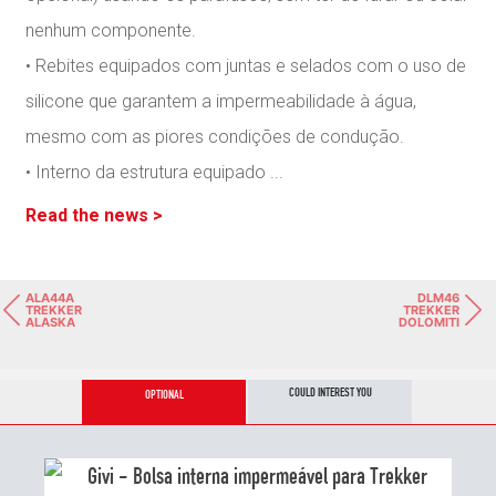
nenhum componente.
• Rebites equipados com juntas e selados com o uso de
silicone que garantem a impermeabilidade à água,
mesmo com as piores condições de condução.
• Interno da estrutura equipado
...
Read the news >
ALA44A
DLM46
TREKKER
TREKKER
ALASKA
DOLOMITI
COULD INTEREST YOU
OPTIONAL