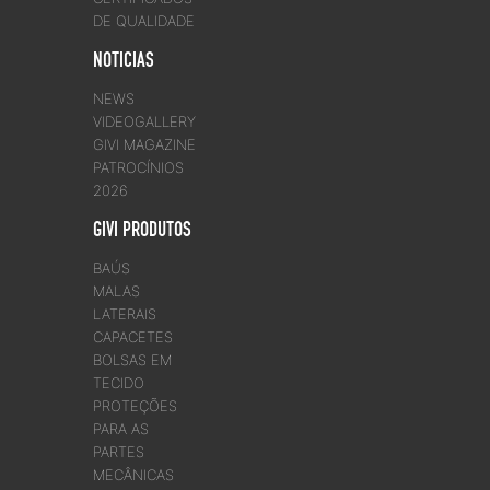
DE QUALIDADE
NOTICIAS
NEWS
VIDEOGALLERY
GIVI MAGAZINE
PATROCÍNIOS
2026
GIVI PRODUTOS
BAÚS
MALAS
LATERAIS
CAPACETES
BOLSAS EM
TECIDO
PROTEÇÕES
PARA AS
PARTES
MECÂNICAS