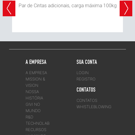
Par de Cintas adicionais, carga máxima 100kg
A EMPRESA
SUA CONTA
A EMPRESA
LOGIN
MISSION &
REGISTRO
VISION
CONTATOS
NOSSA
HISTÓRIA
CONTATOS
GIVI NO
WHISTLEBLOWING
MUNDO
R&D
TECHNOLAB
RECURSOS