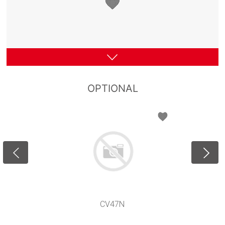
OPTIONAL
M9A
M9B
M8A
M8B
CV47N
M7
M5
M10