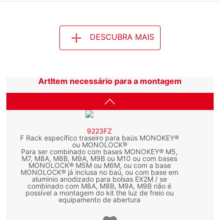
DESCUBRA MAIS
ArtItem necessário para a montagem
9223FZ
F Rack específico traseiro para baús MONOKEY®
ou MONOLOCK®
Para ser combinado com bases MONOKEY® M5,
M7, M8A, M8B, M9A, M9B ou M10 ou com bases
MONOLOCK® M5M ou M6M, ou com a base
MONOLOCK® já inclusa no baú, ou com base em
aluminio anodizado para bolsas EX2M / se
combinado com M8A, M8B, M9A, M9B não é
possível a montagem do kit the luz de freio ou
equipamento de abertura