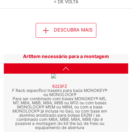
< DE VOLTA
DESCUBRA MAIS
ArtItem necessário para a montagem
9223FZ
F Rack específico traseiro para baús MONOKEY®
ou MONOLOCK®
Para ser combinado com bases MONOKEY® M5,
M7, M8A, M8B, M9A, M9B ou M10 ou com bases
MONOLOCK® M5M ou M6M, ou com a base
MONOLOCK® já inclusa no baú, ou com base em
aluminio anodizado para bolsas EX2M / se
combinado com M8A, M8B, M9A, M9B não é
possível a montagem do kit the luz de freio ou
equipamento de abertura