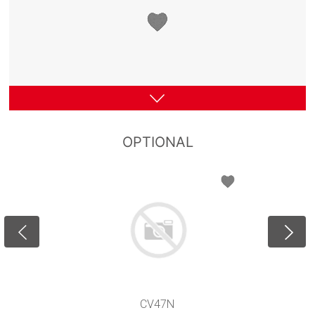
OPTIONAL
M9A
M9B
M8A
M8B
CV47N
M7
M5
M10