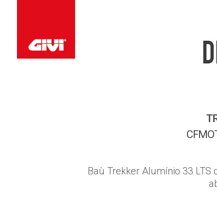
D
T
CFMO
Baù Trekker Alumínio 33 LTS
a