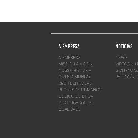
A EMPRESA
NOTICIAS
A EMPRESA
NEWS
MISSION & VISION
VIDEOGALL
NOSSA HISTÓRIA
GIVI MAGAZ
GIVI NO MUNDO
PATROCÍNI
R&D TECHNOLAB
RECURSOS HUMANOS
CÓDIGO DE ÉTICA
CERTIFICADOS DE
QUALIDADE