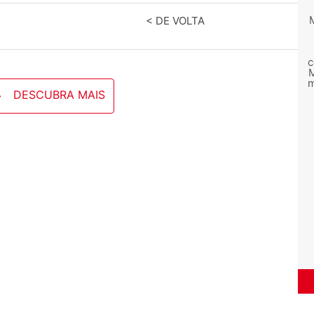
< DE VOLTA
c
M
m
DESCUBRA MAIS
M