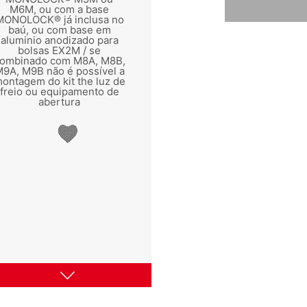
M6M, ou com a base
MONOLOCK® já inclusa no
baú, ou com base em
aluminio anodizado para
bolsas EX2M / se
ombinado com M8A, M8B,
9A, M9B não é possível a
ontagem do kit the luz de
freio ou equipamento de
abertura
9A
M9B
M8A
M8B