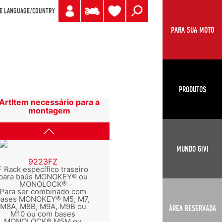
E LANGUAGE/COUNTRY
PARA SUA MOTO
PRODUTOS
ArtItem necessário para a
montagem
MUNDO GIVI
9223FZ
F Rack específico traseiro
para baús MONOKEY® ou
MONOLOCK®
Para ser combinado com
bases MONOKEY® M5, M7,
M8A, M8B, M9A, M9B ou
ÁREA RESERVADA
M10 ou com bases
MONOLOCK® M5M ou