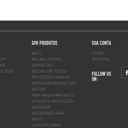
GIVI PRODUTOS
SUA CONTA
BAÚS
LOGIN
ERY
MALAS LATERAIS
REGISTRO
INE
CAPACETES
OS 2026
BOLSAS EM TECIDO
FOLLOW US
PROTEÇÕES PARA AS
ON:
PARTES MECÂNICAS DAS
MOTOS
PARA-BRISA PARA MOTO,
SPOILER E PROTEÇÕES
AERODINÂ
ACESSÓRIOS PARA
MOTO
SUPORTES PARA