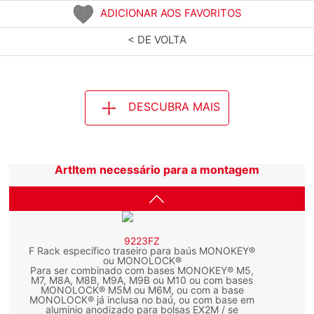
ADICIONAR AOS FAVORITOS
< DE VOLTA
DESCUBRA MAIS
ArtItem necessário para a montagem
9223FZ
F Rack específico traseiro para baús MONOKEY®
ou MONOLOCK®
Para ser combinado com bases MONOKEY® M5,
M7, M8A, M8B, M9A, M9B ou M10 ou com bases
MONOLOCK® M5M ou M6M, ou com a base
MONOLOCK® já inclusa no baú, ou com base em
aluminio anodizado para bolsas EX2M / se