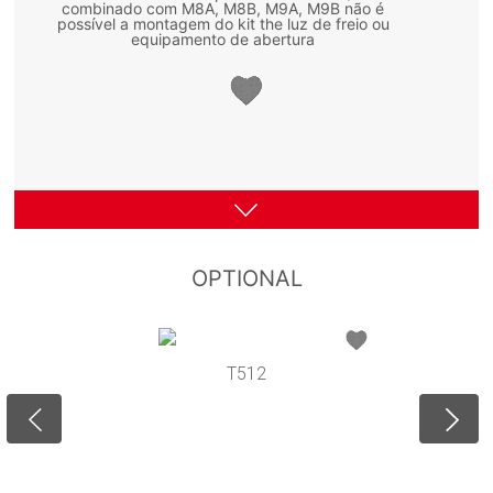
combinado com M8A, M8B, M9A, M9B não é
possível a montagem do kit the luz de freio ou
equipamento de abertura
OPTIONAL
T512
M9A
M9B
M8A
M8B