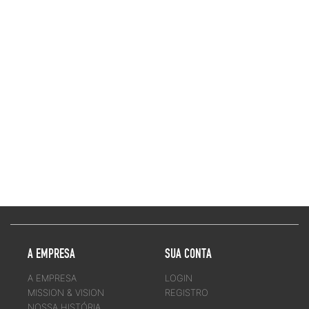
M7
M5
M10
A EMPRESA
SUA CONTA
A EMPRESA
LOGIN
MISSION & VISION
REGISTRO
NOSSA HISTÓRIA