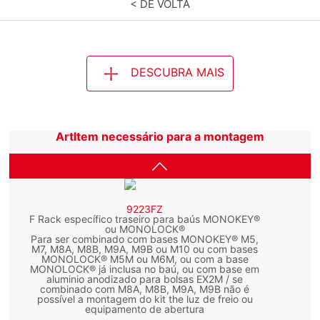
< DE VOLTA
DESCUBRA MAIS
ArtItem necessário para a montagem
9223FZ
F Rack específico traseiro para baús MONOKEY®
ou MONOLOCK®
Para ser combinado com bases MONOKEY® M5,
M7, M8A, M8B, M9A, M9B ou M10 ou com bases
MONOLOCK® M5M ou M6M, ou com a base
MONOLOCK® já inclusa no baú, ou com base em
aluminio anodizado para bolsas EX2M / se
combinado com M8A, M8B, M9A, M9B não é
possível a montagem do kit the luz de freio ou
equipamento de abertura