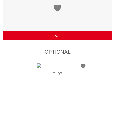
OPTIONAL
E197
M9A
M9B
M8A
M8B
M7
M5
M10