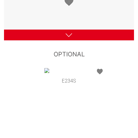
OPTIONAL
E234S
M9A
M9B
M8A
M8B
M7
M5
M10