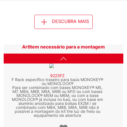
DESCUBRA MAIS
ArtItem necessário para a montagem
9223FZ
F Rack específico traseiro para baús MONOKEY®
ou MONOLOCK®
Para ser combinado com bases MONOKEY® M5,
M7, M8A, M8B, M9A, M9B ou M10 ou com bases
MONOLOCK® M5M ou M6M, ou com a base
MONOLOCK® já inclusa no baú, ou com base em
aluminio anodizado para bolsas EX2M / se
combinado com M8A, M8B, M9A, M9B não é
possível a montagem do kit the luz de freio ou
equipamento de abertura