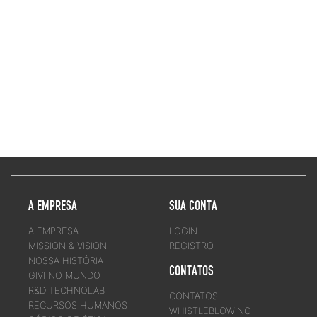
A EMPRESA
SUA CONTA
A EMPRESA
LOGIN
MISSION & VISION
REGISTRO
NOSSA HISTÓRIA
CONTATOS
GIVI NO MUNDO
R&D TECHNOLAB
CONTATOS
RECURSOS HUMANOS
WHISTLEBLOWING