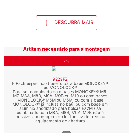
DESCUBRA MAIS
ArtItem necessário para a montagem
9223FZ
F Rack específico traseiro para baús MONOKEY®
ou MONOLOCK®
Para ser combinado com bases MONOKEY® M5,
M7, M8A, M8B, M9A, M9B ou M10 ou com bases
MONOLOCK® M5M ou M6M, ou com a base
MONOLOCK® já inclusa no baú, ou com base em
aluminio anodizado para bolsas EX2M / se
combinado com M8A, M8B, M9A, M9B não é
possível a montagem do kit the luz de freio ou
equipamento de abertura