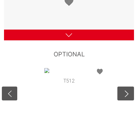
OPTIONAL
T512
M9A
M9B
M8A
M8B
M7
M5
M10