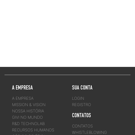
A EMPRESA
SUA CONTA
A EMPRESA
LOGIN
MISSION & VISION
REGISTRO
NOSSA HISTÓRIA
CONTATOS
GIVI NO MUNDO
R&D TECHNOLAB
CONTATOS
RECURSOS HUMANOS
WHISTLEBLOWING