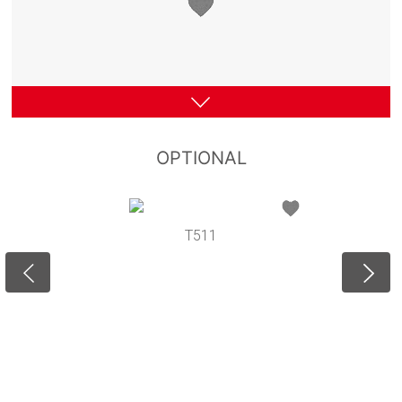
OPTIONAL
T511
M9A
M9B
M8A
M8B
M7
M5
M10