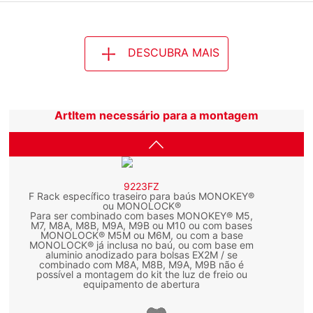
DESCUBRA MAIS
ArtItem necessário para a montagem
9223FZ
F Rack específico traseiro para baús MONOKEY®
ou MONOLOCK®
Para ser combinado com bases MONOKEY® M5,
M7, M8A, M8B, M9A, M9B ou M10 ou com bases
MONOLOCK® M5M ou M6M, ou com a base
MONOLOCK® já inclusa no baú, ou com base em
aluminio anodizado para bolsas EX2M / se
combinado com M8A, M8B, M9A, M9B não é
possível a montagem do kit the luz de freio ou
equipamento de abertura