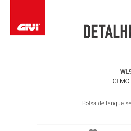
DETALH
WL9
CFMO
Bolsa de tanque s