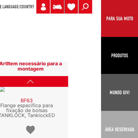
E LANGUAGE/COUNTRY
PARA SUA MOTO
PRODUTOS
ArtItem necessário para a
montagem
MUNDO GIVI
BF63
Flange específica para
fixação de bolsas
TANKLOCK, TanklockED
ÁREA RESERVADA