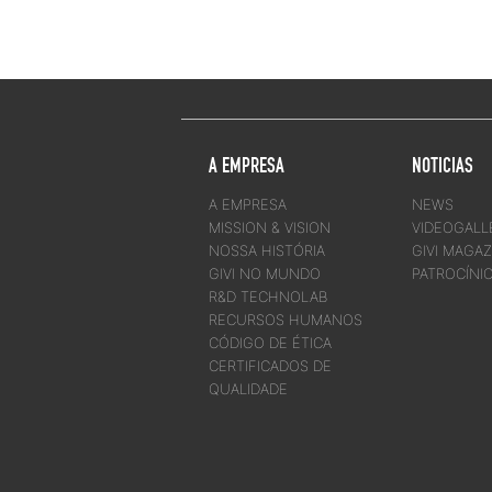
A EMPRESA
NOTICIAS
A EMPRESA
NEWS
MISSION & VISION
VIDEOGALL
NOSSA HISTÓRIA
GIVI MAGAZ
GIVI NO MUNDO
PATROCÍNI
R&D TECHNOLAB
RECURSOS HUMANOS
CÓDIGO DE ÉTICA
CERTIFICADOS DE
QUALIDADE