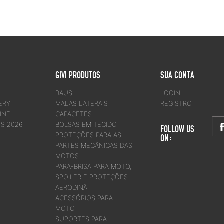
GIVI PRODUTOS
SUA CONTA
BAÚS
LOGIN
ERY
MALAS LATERAIS
REGISTRO
INE
CAPACETES
OS 2026
BOLSAS EM TECIDO
FOLLOW US
PROTEÇÕES PARA AS
ON:
PARTES MECÂNICAS DAS
MOTOS
PARA-BRISA PARA MOTO,
SPOILER E PROTEÇÕES
AERODINÂ
ACESSÓRIOS PARA
MOTO
SUPORTES PARA