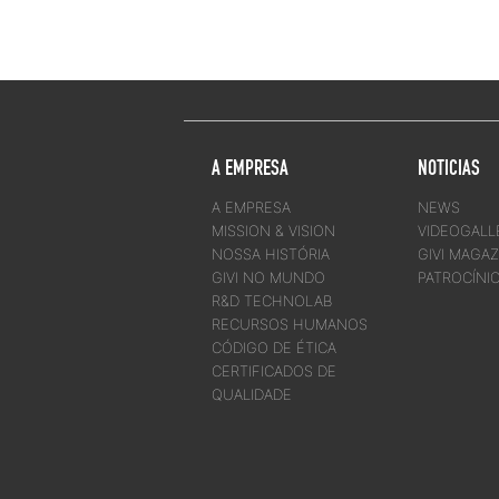
A EMPRESA
NOTICIAS
A EMPRESA
NEWS
MISSION & VISION
VIDEOGALL
NOSSA HISTÓRIA
GIVI MAGAZ
GIVI NO MUNDO
PATROCÍNI
R&D TECHNOLAB
RECURSOS HUMANOS
CÓDIGO DE ÉTICA
CERTIFICADOS DE
QUALIDADE