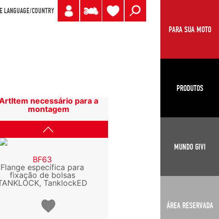
E LANGUAGE/COUNTRY
PARA SUA MOTO
PRODUTOS
ArtItem necessário para a
montagem
MUNDO GIVI
BF63
Flange específica para
fixação de bolsas
TANKLOCK, TanklockED
ÁREA RESERVADA