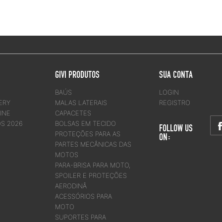
GIVI PRODUTOS
SUA CONTA
BAÚS
LOGIN
ERY
MALAS LATERAIS
REGISTRO
INE
CAPACETES
OS 2026
BOLSAS EM TECIDO
FOLLOW US
PROTEÇÕES PARA AS
ON:
PARTES MECÂNICAS DAS
MOTOS
PARA-BRISA PARA MOTO,
SPOILER E PROTEÇÕES
AERODINÂ
ACESSÓRIOS PARA
MOTO
SUPORTES PARA