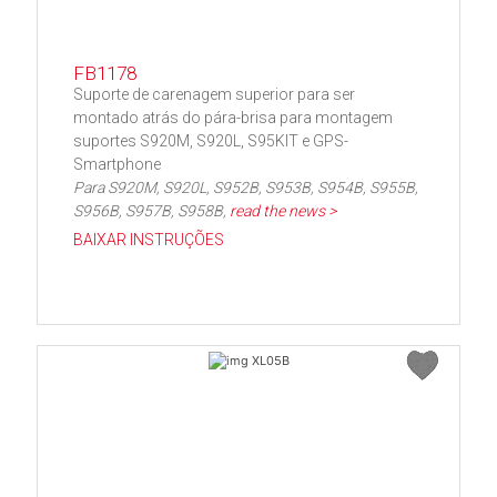
FB1178
Suporte de carenagem superior para ser
montado atrás do pára-brisa para montagem
suportes S920M, S920L, S95KIT e GPS-
Smartphone
Para S920M, S920L, S952B, S953B, S954B, S955B,
S956B, S957B, S958B,
read the news >
BAIXAR INSTRUÇÕES