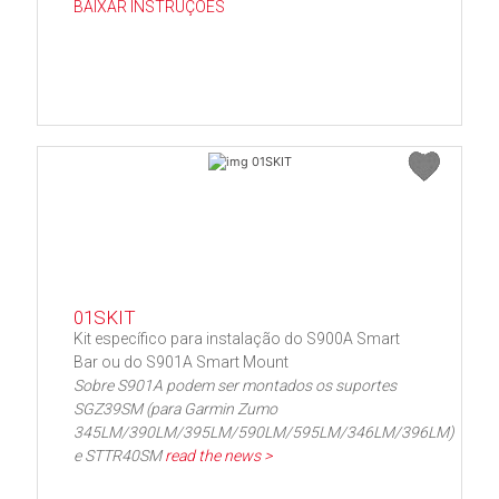
BAIXAR INSTRUÇÕES
01SKIT
Kit específico para instalação do S900A Smart
Bar ou do S901A Smart Mount
Sobre S901A podem ser montados os suportes
SGZ39SM (para Garmin Zumo
345LM/390LM/395LM/590LM/595LM/346LM/396LM)
e STTR40SM
read the news >