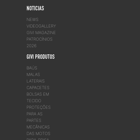
NOTICIAS
NEWS
VIDEOGALLERY
GIVI MAGAZINE
PATROCÍNIOS
2026
GIVI PRODUTOS
BAÚS
MALAS
LATERAIS
CAPACETES
BOLSAS EM
TECIDO
PROTEÇÕES
PARA AS
PARTES
MECÂNICAS
DAS MOTOS