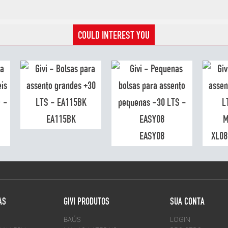
COULD INTEREST YOU
EA115BK
EASY08
XL0
AS
GIVI PRODUTOS
SUA CONTA
BAÚS
LOGIN