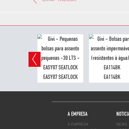
EA119BK
EASY07 SEATLOCK
EA114BK
A EMPRESA
NOTICI
A EMPRESA
NEWS