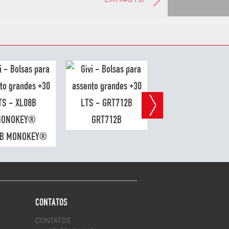
GRT712B
ST607+
8B MONOKEY®
CONTATOS
CONTATOS