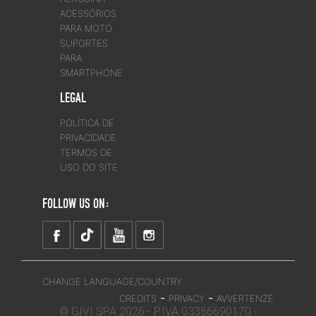
ACESSÓRIOS
PARA MOTO
SUPORTES
PARA
SMARTPHONE
LEGAL
POLÍTICA DE
PRIVACIDADE
TERMOS DE
USO DO SITE
FOLLOW US ON:
CHANGE LANGUAGE/COUNTRY
-
-
CREDITS
PRIVACY
AVVERTENZE
© GIVI SPA 2026 - P.IVA 03386690170 -