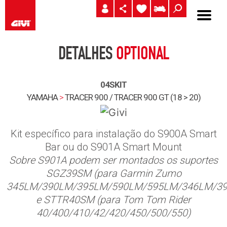
DETALHES
OPTIONAL
04SKIT
YAMAHA
>
TRACER 900 / TRACER 900 GT (18 > 20)
Kit específico para instalação do S900A Smart
Bar ou do S901A Smart Mount
Sobre S901A podem ser montados os suportes
SGZ39SM (para Garmin Zumo
345LM/390LM/395LM/590LM/595LM/346LM/3
e STTR40SM (para Tom Tom Rider
40/400/410/42/420/450/500/550)