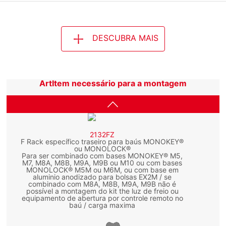
DESCUBRA MAIS
ArtItem necessário para a montagem
2132FZ
F Rack específico traseiro para baús MONOKEY®
ou MONOLOCK®
Para ser combinado com bases MONOKEY® M5,
M7, M8A, M8B, M9A, M9B ou M10 ou com bases
MONOLOCK® M5M ou M6M, ou com base em
aluminio anodizado para bolsas EX2M / se
combinado com M8A, M8B, M9A, M9B não é
possível a montagem do kit the luz de freio ou
equipamento de abertura por controle remoto no
baú / carga maxima