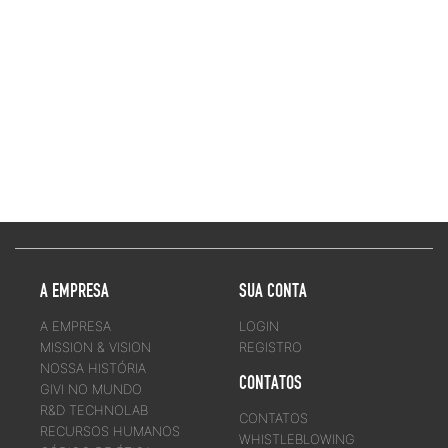
A EMPRESA
SUA CONTA
A EMPRESA
LOGIN
MISSION & VISION
REGISTRO
NOSSA HISTÓRIA
CONTATOS
GIVI NO MUNDO
R&D TECHNOLAB
CONTATOS
RECURSOS HUMANOS
WHISTLEBLOWING