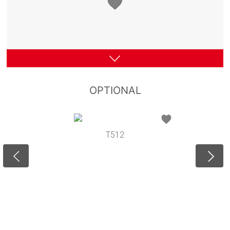
OPTIONAL
T512
M9A
M9B
M8A
M8B
M7
M5
M10