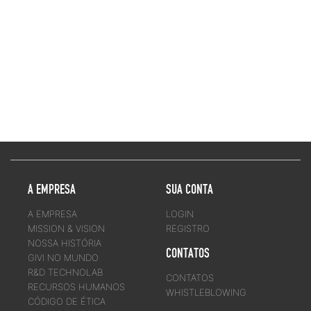
A EMPRESA
SUA CONTA
A EMPRESA
LOGIN
MISSION & VISION
REGISTRO
NOSSA HISTÓRIA
CONTATOS
GIVI NO MUNDO
R&D TECHNOLAB
CONTATOS
RECURSOS HUMANOS
WHISTLEBLOWING
CÓDIGO DE ÉTICA