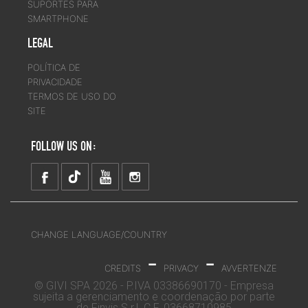
SUPORTES PARA
SMARTPHONE
LEGAL
POLÍTICA DE
PRIVACIDADE
TERMOS DE USO DO
SITE
FOLLOW US ON:
CHANGE LANGUAGE/COUNTRY
-
-
CREDITS
PRIVACY
AVVERTENZE
© GIVI SPA 2026 - P.IVA 03386690170 - Empresa
sujeita a gerenciamento e coordenação por parte
de Finvis S.r.l. C.F. 03668710985