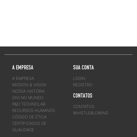
A EMPRESA
SUA CONTA
A EMPRESA
LOGIN
MISSION & VISION
REGISTRO
NOSSA HISTÓRIA
CONTATOS
GIVI NO MUNDO
R&D TECHNOLAB
CONTATOS
RECURSOS HUMANOS
WHISTLEBLOWING
CÓDIGO DE ÉTICA
CERTIFICADOS DE
QUALIDADE