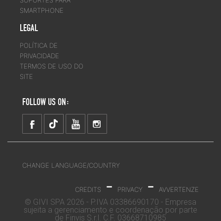
SMARTPHONE
LEGAL
POLÍTICA DE
PRIVACIDADE
TERMOS DE USO DO
SITE
FOLLOW US ON:
CHANGE LANGUAGE/COUNTRY
-
-
CREDITS
PRIVACY
AVVERTENZE
© GIVI SPA 2026 - P.IVA 03386690170 - Empresa
sujeita a gerenciamento e coordenação por parte
de Finvis S.r.l. C.F. 03668710985