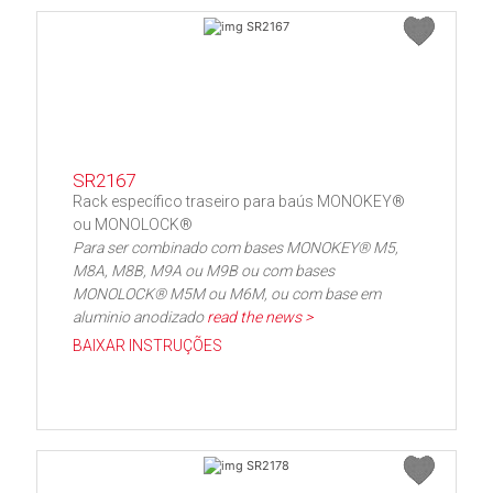
SR2167
Rack específico traseiro para baús MONOKEY®
ou MONOLOCK®
Para ser combinado com bases MONOKEY® M5,
M8A, M8B, M9A ou M9B ou com bases
MONOLOCK® M5M ou M6M, ou com base em
aluminio anodizado
read the news >
BAIXAR INSTRUÇÕES