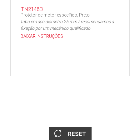
TN2148B
Protetor de motor específico, Preto
tubo em aço diametro 25 mm / recomendamos a
fixação por um mecânico qualificado
BAIXAR INSTRUÇÕES
RESET