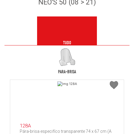
NEO'S 50 (08 > 21)
TUDO
PARA-BRISA
128A
Pára-brisa especifíco transparente 74 x 67 cm (A